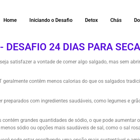
Home
Iniciando o Desafio
Detox
Chás
Do
- DESAFIO 24 DIAS PARA SEC
ja satisfazer a vontade de comer algo salgado, mas sem abrir
 geralmente contêm menos calorias do que os salgados tradici
r preparados com ingredientes saudáveis, como legumes e grãos
s contém grandes quantidades de sódio, o que pode aumentar o r
 menos sódio ou opções mais saudáveis de sal, como o sal ros
 você pode estar escolhendo uma opção mais sustentável e ami