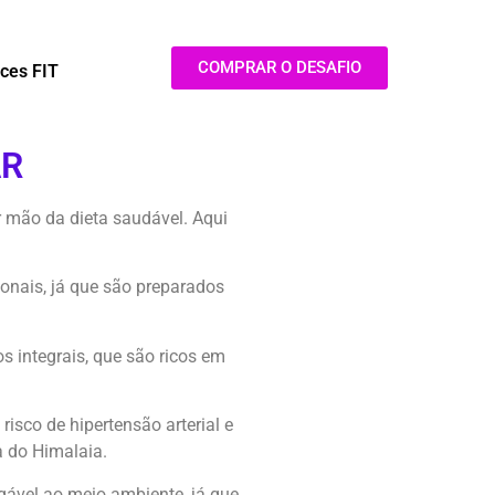
COMPRAR O DESAFIO
ces FIT
AR
 mão da dieta saudável. Aqui
onais, já que são preparados
 integrais, que são ricos em
isco de hipertensão arterial e
a do Himalaia.
gável ao meio ambiente, já que