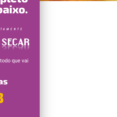
baixo.
todo que vai
as
3