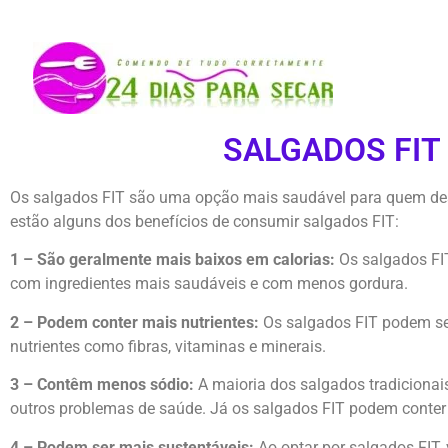
SALGADOS FIT 
Os salgados FIT são uma opção mais saudável para quem dese
estão alguns dos benefícios de consumir salgados FIT:
1 – São geralmente mais baixos em calorias:
Os salgados FIT
com ingredientes mais saudáveis e com menos gordura.
2 – Podem conter mais nutrientes:
Os salgados FIT podem se
nutrientes como fibras, vitaminas e minerais.
3 – Contêm menos sódio:
A maioria dos salgados tradicionai
outros problemas de saúde. Já os salgados FIT podem conter
4 – Podem ser mais sustentáveis:
Ao optar por salgados FIT,